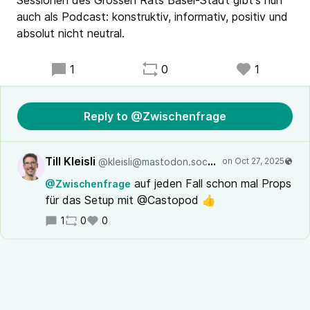
Sessionen des Grossen Rats Basel-Stadt gibt's nun
auch als Podcast: konstruktiv, informativ, positiv und
absolut nicht neutral.
1
0
1
Reply to @Zwischenfrage
Till Kleisli
@kleisli@mastodon.social
auf jeden Fall schon mal Props
@Zwischenfrage
für das Setup mit @Castopod 👍
1
0
0